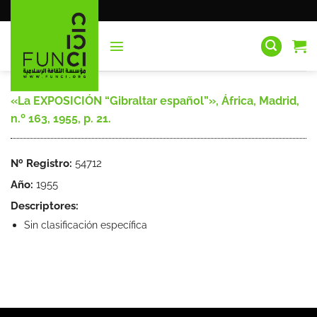
Saltar
al
contenido
«La EXPOSICIÓN “Gibraltar español”», África, Madrid,
n.º 163, 1955, p. 21.
Nº Registro:
54712
Año:
1955
Descriptores:
Sin clasificación específica