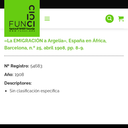
Saltar
al
contenido
«La EMIGRACIÓN a Argelia», España en África,
Barcelona, n.º 25, abril 1908, pp. 8-9.
Nº Registro:
54683
Año:
1908
Descriptores:
Sin clasificación específica