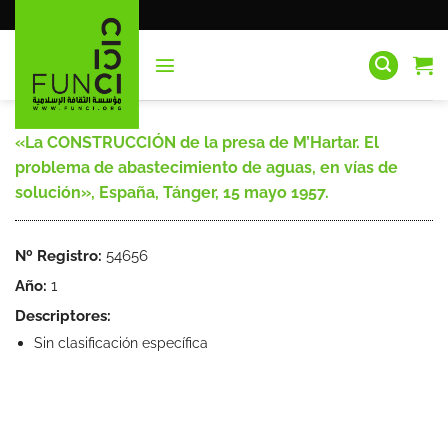
Saltar
al
contenido
«La CONSTRUCCIÓN de la presa de M’Hartar. El
problema de abastecimiento de aguas, en vías de
solución», España, Tánger, 15 mayo 1957.
Nº Registro:
54656
Año:
1
Descriptores:
Sin clasificación específica