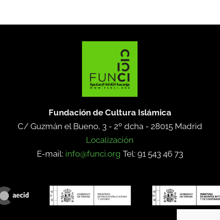
Fundación de Cultura Islámica
C/ Guzmán el Bueno, 3 - 2º dcha -
28015 Madrid
Localización
E-mail:
info@funci.org
Tel: 91 543 46 73