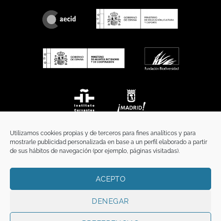
Utilizamos cookies propias y de terceros para fines analíticos y para
mostrarle publicidad personalizada en base a un perfil elaborado a partir
de sus hábitos de navegación (por ejemplo, páginas visitadas).
ACEPTO
INICIO
COMUNICACIÓN
CONTACTO
AVISO LEGAL
POLÍTICA DE PRIVACIDAD
POLÍTICA DE COOKIES
TÉRMINOS Y CONDICIONES
DENEGAR
Copyright 2026 ©
Funci
FUNCI es titular de los derechos de propiedad