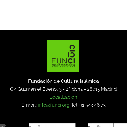
Fundación de Cultura Islámica
C/ Guzmán el Bueno, 3 - 2º dcha -
28015 Madrid
Localización
E-mail:
info@funci.org
Tel: 91 543 46 73