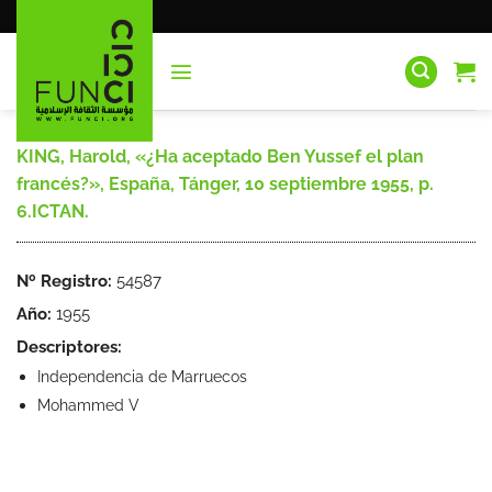
Saltar
al
contenido
KING, Harold, «¿Ha aceptado Ben Yussef el plan
francés?», España, Tánger, 10 septiembre 1955, p.
6.ICTAN.
Nº Registro:
54587
Año:
1955
Descriptores:
Independencia de Marruecos
Mohammed V