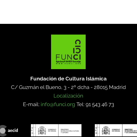
Fundación de Cultura Islámica
C/ Guzmán el Bueno, 3 - 2º dcha -
28015 Madrid
Localización
E-mail:
info@funci.org
Tel: 91 543 46 73