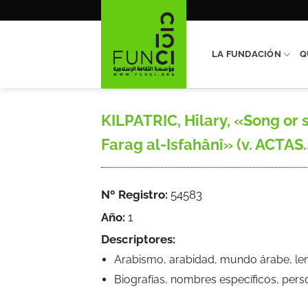
Saltar
al
contenido
LA FUNDACIÓN
Q
KILPATRIC, Hilary, «Song or s
Farag al-Isfahânî» (v. ACTAS..
Nº Registro:
54583
Año:
1
Descriptores:
Arabismo, arabidad, mundo árabe, leng
Biografías, nombres específicos, pers