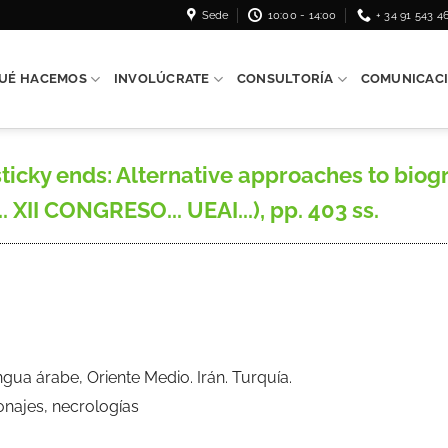
Sede
10:00 - 14:00
+ 34 91 543 4
UÉ HACEMOS
INVOLÚCRATE
CONSULTORÍA
COMUNICAC
ticky ends: Alternative approaches to biogr
. XII CONGRESO... UEAI...), pp. 403 ss.
ua árabe, Oriente Medio. Irán. Turquía.
onajes, necrologías