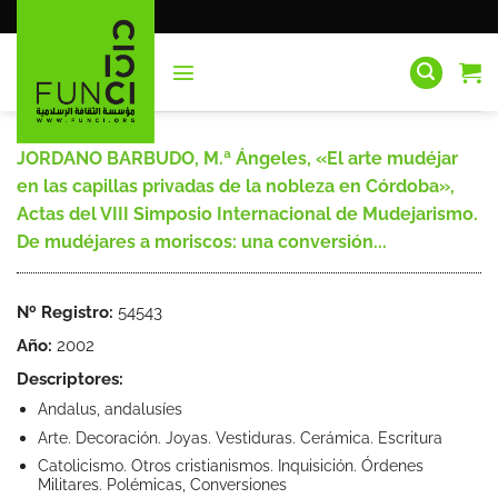
Saltar
al
contenido
JORDANO BARBUDO, M.ª Ángeles, «El arte mudéjar
en las capillas privadas de la nobleza en Córdoba»,
Actas del VIII Simposio Internacional de Mudejarismo.
De mudéjares a moriscos: una conversión...
Nº Registro:
54543
Año:
2002
Descriptores:
Andalus, andalusíes
Arte. Decoración. Joyas. Vestiduras. Cerámica. Escritura
Catolicismo. Otros cristianismos. Inquisición. Órdenes
Militares. Polémicas, Conversiones