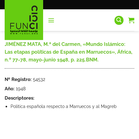
Saltar
al
contenido
JIMÉNEZ MATA, M.ª del Carmen, «Mundo Islámico:
Las etapas políticas de España en Marruecos», África,
n.º 77-78, mayo-junio 1948, p. 225.BNM.
Nº Registro:
54532
Año:
1948
Descriptores:
Política española respecto a Marruecos y al Magreb