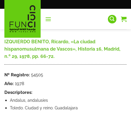
Saltar
al
contenido
IZQUIERDO BENITO, Ricardo, «La ciudad
hispanomusulmana de Vascos», Historia 16, Madrid,
n.º 29, 1978, pp. 66-72.
Nº Registro:
54505
Año:
1978
Descriptores:
Andalus, andalusíes
Toledo. Ciudad y reino. Guadalajara