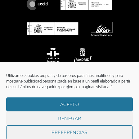
Utilizamos cookies propias y de terceros para fines analíticos y para
mostrarle publicidad personalizada en base a un perfil elaborado a partir
de sus hábitos de navegación (por ejemplo, páginas visitadas).
ACEPTO
INICIO
COMUNICACIÓN
CONTACTO
AVISO LEGAL
POLÍTICA DE PRIVACIDAD
POLÍTICA DE COOKIES
TÉRMINOS Y CONDICIONES
DENEGAR
Copyright 2026 ©
Funci
FUNCI es titular de los derechos de propiedad
intelectual e industrial de este sitio web, y es también titular o tiene la
PREFERENCIAS
correspondiente licencia sobre los derechos de propiedad intelectual,