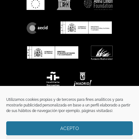
Utilizamos cookies propias y de terceros para fines analíticos y para
mostrarle publicidad personalizada en base a un perfil elaborado a partir
de sus hábitos de navegación (por ejemplo, páginas visitadas).
ACEPTO
INICIO
COMUNICACIÓN
CONTACTO
AVISO LEGAL
POLÍTICA DE PRIVACIDAD
POLÍTICA DE COOKIES