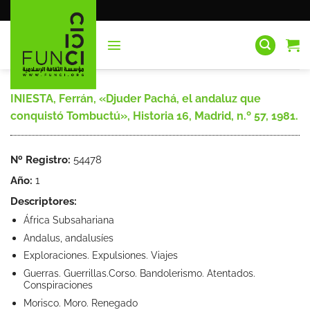
Saltar
al
contenido
INIESTA, Ferrán, «Djuder Pachá, el andaluz que
conquistó Tombuctú», Historia 16, Madrid, n.º 57, 1981.
Nº Registro:
54478
Año:
1
Descriptores:
África Subsahariana
Andalus, andalusíes
Exploraciones. Expulsiones. Viajes
Guerras. Guerrillas.Corso. Bandolerismo. Atentados.
Conspiraciones
Morisco. Moro. Renegado