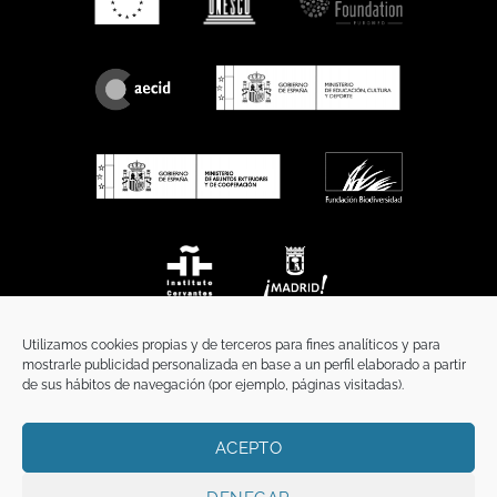
Utilizamos cookies propias y de terceros para fines analíticos y para
mostrarle publicidad personalizada en base a un perfil elaborado a partir
de sus hábitos de navegación (por ejemplo, páginas visitadas).
ACEPTO
INICIO
COMUNICACIÓN
CONTACTO
AVISO LEGAL
POLÍTICA DE PRIVACIDAD
POLÍTICA DE COOKIES
TÉRMINOS Y CONDICIONES