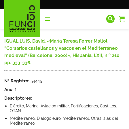
Saltar
al
contenido
IGUAL LUIS, David, «María Teresa Ferrer Mallol,
“Corsarios castellanos y vascos en el Mediterráneo
medieval” (Barcelona, 2000)», Hispania, LXII, n.º 210,
pp. 333-336.
Nº Registro:
54445
Año:
1
Descriptores:
Ejército, Marina, Aviación militar, Fortificaciones, Castillos.
OTAN.
Mediterráneo. Diálogo euro-mediterráneol. Otras islas del
Mediterráneo