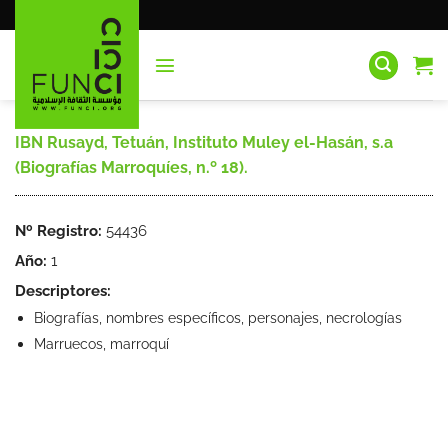
Saltar
al
contenido
IBN Rusayd, Tetuán, Instituto Muley el-Hasán, s.a
(Biografías Marroquíes, n.º 18).
Nº Registro:
54436
Año:
1
Descriptores:
Biografías, nombres específicos, personajes, necrologías
Marruecos, marroquí