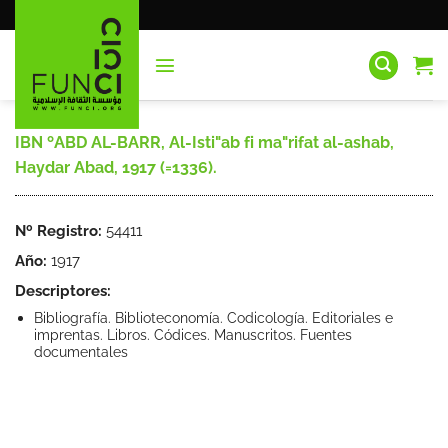
Saltar
al
contenido
IBN ºABD AL-BARR, Al-Isti"ab fi ma"rifat al-ashab,
Haydar Abad, 1917 (=1336).
Nº Registro:
54411
Año:
1917
Descriptores:
Bibliografía. Biblioteconomía. Codicología. Editoriales e
imprentas. Libros. Códices. Manuscritos. Fuentes
documentales