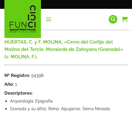
Saltar
al
contenido
HUERTAS, C. y F. MOLINA, «Cerro del Cortijo del
Molino del Tercio. Moraleda de Zafoyana (Granada)»
(v. MOLINA, F.).
Nº Registro:
54398
Año:
1
Descriptores:
Arqueología. Epigrafía
Granada y su alfoz. Reino. Alpujarras. Sierra Nevada