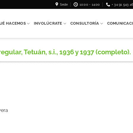
Sede
10:00 - 14:00
+ 34 91 543 4
UÉ HACEMOS
INVOLÚCRATE
CONSULTORÍA
COMUNICAC
ular, Tetuán, s.i., 1936 y 1937 (completo).
yera