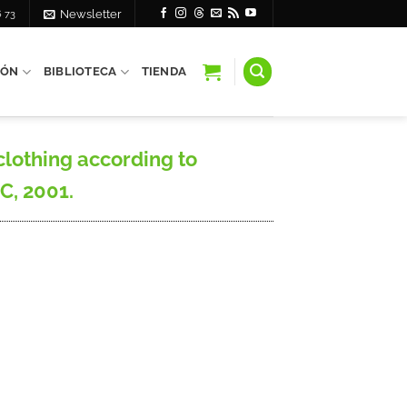
6 73
Newsletter
IÓN
BIBLIOTECA
TIENDA
 clothing according to
IC, 2001.