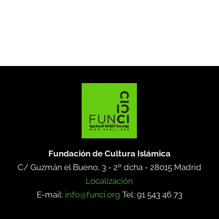
Fundación de Cultura Islámica
C/ Guzmán el Bueno, 3 - 2º dcha -
28015 Madrid
Localización
E-mail:
info@funci.org
Tel: 91 543 46 73