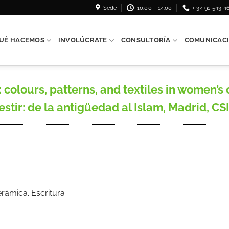
Sede
10:00 - 14:00
+ 34 91 543 4
UÉ HACEMOS
INVOLÚCRATE
CONSULTORÍA
COMUNICAC
 colours, patterns, and textiles in women’s
vestir: de la antigüedad al Islam, Madrid, CS
erámica. Escritura