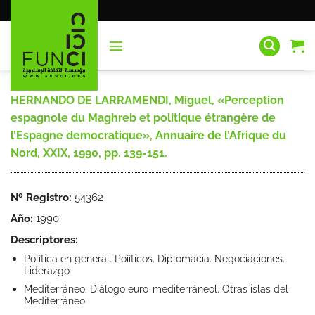
Saltar
al
contenido
HERNANDO DE LARRAMENDI, Miguel, «Perception
espagnole du Maghreb et politique étrangère de
l’Espagne democratique», Annuaire de l’Afrique du
Nord, XXIX, 1990, pp. 139-151.
Nº Registro:
54362
Año:
1990
Descriptores:
Política en general. Poííticos. Diplomacia. Negociaciones.
Liderazgo
Mediterráneo. Diálogo euro-mediterráneol. Otras islas del
Mediterráneo