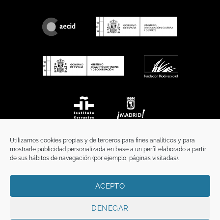
Utilizamos cookies propias y de terceros para fines analíticos y para
mostrarle publicidad personalizada en base a un perfil elaborado a partir
de sus hábitos de navegación (por ejemplo, páginas visitadas).
ACEPTO
INICIO
COMUNICACIÓN
CONTACTO
AVISO LEGAL
POLÍTICA DE PRIVACIDAD
POLÍTICA DE COOKIES
TÉRMINOS Y CONDICIONES
DENEGAR
Copyright 2026 ©
Funci
FUNCI es titular de los derechos de propiedad