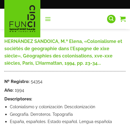
Saltar
al
contenido
HERNÁNDEZ SANDOICA, M.ª Elena, «Colonialisme et
sociétés de geographie dans l’Espagne de xixe
siècle», Géographies des colonisations, xve-xxe
siècles, París, L’Harmattan, 1994, pp. 23-34...
Nº Registro:
54354
Año:
1994
Descriptores:
Colonialismo y colonización. Descolonización
Geografía. Derroteros. Topografía
España, españoles. Estado español. Lengua española