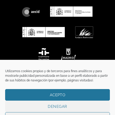
Utilizamos cookies propias y de terceros para fines analíticos y para
mostrarle publicidad personalizada en base a un perfil elaborado a partir
de sus hábitos de navegación (por ejemplo, páginas visitadas).
ACEPTO
INICIO
COMUNICACIÓN
CONTACTO
AVISO LEGAL
POLÍTICA DE PRIVACIDAD
POLÍTICA DE COOKIES
TÉRMINOS Y CONDICIONES
DENEGAR
Copyright 2026 ©
Funci
FUNCI es titular de los derechos de propiedad