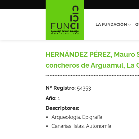
Saltar
al
contenido
LA FUNDACIÓN
Q
HERNÁNDEZ PÉREZ, Mauro S. 
concheros de Arguamul, La G
Nº Registro:
54353
Año:
1
Descriptores:
Arqueología. Epigrafía
Canarias. Islas. Autonomía