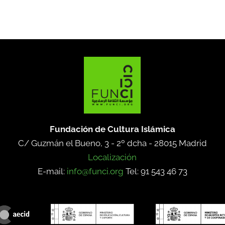
Fundación de Cultura Islámica
C/ Guzmán el Bueno, 3 - 2º dcha -
28015 Madrid
Localización
E-mail:
info@funci.org
Tel: 91 543 46 73