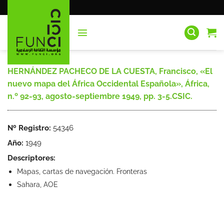
Saltar
al
contenido
HERNÁNDEZ PACHECO DE LA CUESTA, Francisco, «El
nuevo mapa del África Occidental Española», África,
n.º 92-93, agosto-septiembre 1949, pp. 3-5.CSIC.
Nº Registro:
54346
Año:
1949
Descriptores:
Mapas, cartas de navegación. Fronteras
Sahara, AOE