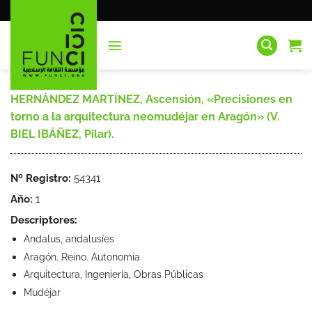
Saltar
al
contenido
HERNÁNDEZ MARTÍNEZ, Ascensión, «Precisiones en
torno a la arquitectura neomudéjar en Aragón» (V.
BIEL IBÁÑEZ, Pilar).
Nº Registro:
54341
Año:
1
Descriptores:
Andalus, andalusíes
Aragón. Reino. Autonomía
Arquitectura, Ingeniería, Obras Públicas
Mudéjar