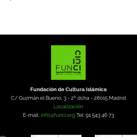
Fundación de Cultura Islámica
C/ Guzmán el Bueno, 3 - 2º dcha -
28015 Madrid
Localización
E-mail:
info@funci.org
Tel: 91 543 46 73