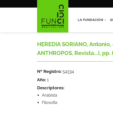
Saltar
al
contenido
LA FUNDACIÓN
Q
HEREDIA SORIANO, Antonio, «M
ANTHROPOS. Revista...), pp. 8
Nº Registro:
54334
Año:
1
Descriptores:
Arabista
Filosofía