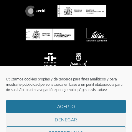
Utilizamos cookies propias y de terceros para fines analíticos y para
mostrarle publicidad personalizada en base a un perfil elaborado a partir
de sus hábitos de navegación (por ejemplo, páginas visitadas).
ACEPTO
INICIO
COMUNICACIÓN
CONTACTO
AVISO LEGAL
POLÍTICA DE PRIVACIDAD
POLÍTICA DE COOKIES
TÉRMINOS Y CONDICIONES
DENEGAR
Copyright 2026 ©
Funci
FUNCI es titular de los derechos de propiedad
intelectual e industrial de este sitio web, y es también titular o tiene la