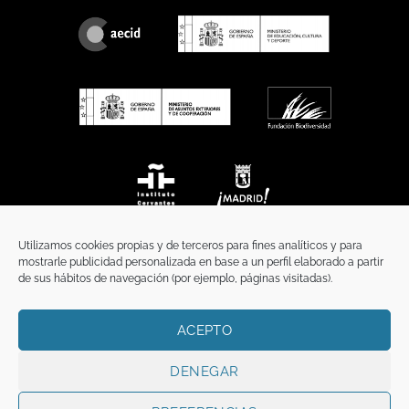
Utilizamos cookies propias y de terceros para fines analíticos y para
mostrarle publicidad personalizada en base a un perfil elaborado a partir
de sus hábitos de navegación (por ejemplo, páginas visitadas).
ACEPTO
INICIO
COMUNICACIÓN
CONTACTO
AVISO LEGAL
POLÍTICA DE PRIVACIDAD
POLÍTICA DE COOKIES
TÉRMINOS Y CONDICIONES
DENEGAR
Copyright 2026 ©
Funci
FUNCI es titular de los derechos de propiedad
intelectual e industrial de este sitio web, y es también titular o tiene la