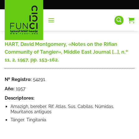
Saltar
al
contenido
HART, David Montgomery, «Notes on the Rifian
Community of Tangier», Middle East Journal [...], n.º
11, 2, 1957, pp. 153-162.
Nº Registro:
54291
Año:
1957
Descriptores:
Amazigh, bereber. Rif. Atlas. Sus. Cabilas. Númidas.
Mauritanos antiguos
Tánger. Tingitania