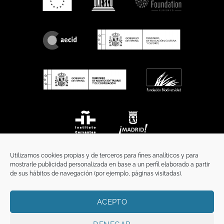
Utilizamos cookies propias y de terceros para fines analíticos y para
mostrarle publicidad personalizada en base a un perfil elaborado a partir
de sus hábitos de navegación (por ejemplo, páginas visitadas).
ACEPTO
INICIO
COMUNICACIÓN
CONTACTO
AVISO LEGAL
POLÍTICA DE PRIVACIDAD
POLÍTICA DE COOKIES
TÉRMINOS Y CONDICIONES