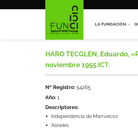
Saltar
al
contenido
LA FUNDACIÓN
Q
HARO TECGLEN, Eduardo, «Prof
noviembre 1955.ICT.
Nº Registro:
54265
Año:
1
Descriptores:
Independencia de Marruecos
Alawíes