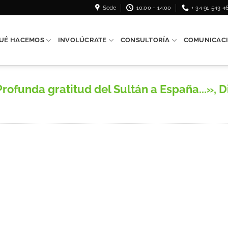
Sede
10:00 - 14:00
+ 34 91 543 4
UÉ HACEMOS
INVOLÚCRATE
CONSULTORÍA
COMUNICAC
unda gratitud del Sultán a España...», Dia