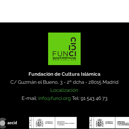
Fundación de Cultura Islámica
C/ Guzmán el Bueno, 3 - 2º dcha -
28015 Madrid
Localización
E-mail:
info@funci.org
Tel: 91 543 46 73