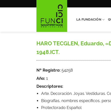
Saltar
al
contenido
LA FUNDACIÓN
Q
HARO TECGLEN, Eduardo, «Des
1948.ICT.
Nº Registro:
54258
Año:
1
Descriptores:
Arte. Decoración. Joyas. Vestiduras. C
Biografías, nombres específicos, pers
Protectorado Español