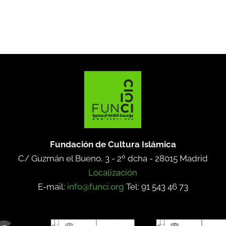
Fundación de Cultura Islámica
C/ Guzmán el Bueno, 3 - 2º dcha -
28015 Madrid
Localización
E-mail:
info@funci.org
Tel: 91 543 46 73