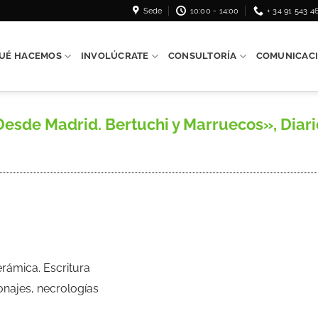
Sede
10:00 - 14:00
+ 34 91 543 4
UÉ HACEMOS
INVOLÚCRATE
CONSULTORÍA
COMUNICAC
de Madrid. Bertuchi y Marruecos», Diario 
erámica. Escritura
onajes, necrologías