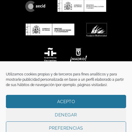
Utilizamos cookies propias y de terceros para fines analíticos y para
mostrarle publicidad personalizada en base a un perfil elaborado a partir
de sus hábitos de navegación (por ejemplo, páginas visitadas).
ACEPTO
INICIO
COMUNICACIÓN
CONTACTO
AVISO LEGAL
POLÍTICA DE PRIVACIDAD
POLÍTICA DE COOKIES
TÉRMINOS Y CONDICIONES
DENEGAR
Copyright 2026 ©
Funci
FUNCI es titular de los derechos de propiedad
intelectual e industrial de este sitio web, y es también titular o tiene la
PREFERENCIAS