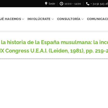
Sede
10:00 - 14:00
+ 34 91 543 4
UÉ HACEMOS
INVOLÚCRATE
CONSULTORÍA
COMUNICAC
la historia de la España musulmana: la inc
X Congress U.E.A.I. (Leiden, 1981), pp. 219-