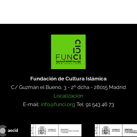
Fundación de Cultura Islámica
C/ Guzmán el Bueno, 3 - 2º dcha -
28015 Madrid
Localización
E-mail:
info@funci.org
Tel: 91 543 46 73