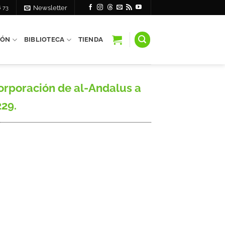
6 73
Newsletter
IÓN
BIBLIOTECA
TIENDA
orporación de al-Andalus a
229.