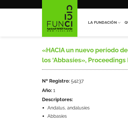
Saltar
al
contenido
LA FUNDACIÓN
Q
«HACIA un nuevo período de 
los ‘Abbasíes», Proceedings I
Nº Registro:
54237
Año:
1
Descriptores:
Andalus, andalusíes
Abbasíes