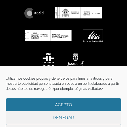
Utilizamos cookies propias y de terceros para fines analíticos y para
mostrarle publicidad personalizada en base a un perfil elaborado a partir
de sus hábitos de navegación (por ejemplo, páginas visitadas).
ACEPTO
INICIO
COMUNICACIÓN
CONTACTO
AVISO LEGAL
POLÍTICA DE PRIVACIDAD
POLÍTICA DE COOKIES
TÉRMINOS Y CONDICIONES
DENEGAR
Copyright 2026 ©
Funci
FUNCI es titular de los derechos de propiedad