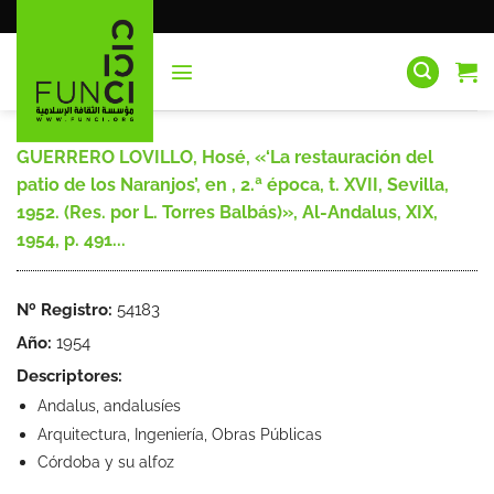
Saltar
al
contenido
GUERRERO LOVILLO, Hosé, «‘La restauración del
patio de los Naranjos’, en
, 2.ª época, t. XVII, Sevilla,
1952. (Res. por L. Torres Balbás)», Al-Andalus, XIX,
1954, p. 491...
Nº Registro:
54183
Año:
1954
Descriptores:
Andalus, andalusíes
Arquitectura, Ingeniería, Obras Públicas
Córdoba y su alfoz