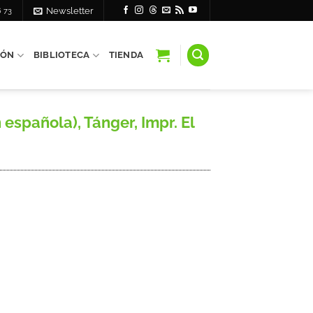
6 73
Newsletter
IÓN
BIBLIOTECA
TIENDA
española), Tánger, Impr. El