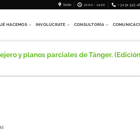
Sede
10:00 - 14:00
+ 34 91 543 4
UÉ HACEMOS
INVOLÚCRATE
CONSULTORÍA
COMUNICAC
o y planos parciales de Tánger. (Edición 
as