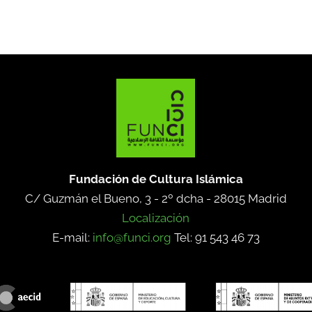
Fundación de Cultura Islámica
C/ Guzmán el Bueno, 3 - 2º dcha -
28015 Madrid
Localización
E-mail:
info@funci.org
Tel: 91 543 46 73