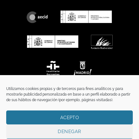
Utilizamos cookies propias y de terceros para fines analíticos y para
mostrarle publicidad personalizada en base a un perfil elaborado a partir
de sus hábitos de navegación (por ejemplo, páginas visitadas).
ACEPTO
INICIO
COMUNICACIÓN
CONTACTO
AVISO LEGAL
POLÍTICA DE PRIVACIDAD
POLÍTICA DE COOKIES
TÉRMINOS Y CONDICIONES
DENEGAR
Copyright 2026 ©
Funci
FUNCI es titular de los derechos de propiedad