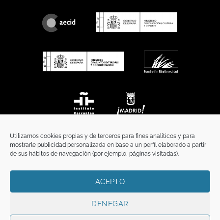
Utilizamos cookies propias y de terceros para fines analíticos y para
mostrarle publicidad personalizada en base a un perfil elaborado a partir
de sus hábitos de navegación (por ejemplo, páginas visitadas).
ACEPTO
INICIO
COMUNICACIÓN
CONTACTO
AVISO LEGAL
POLÍTICA DE PRIVACIDAD
POLÍTICA DE COOKIES
TÉRMINOS Y CONDICIONES
DENEGAR
Copyright 2026 ©
Funci
FUNCI es titular de los derechos de propiedad