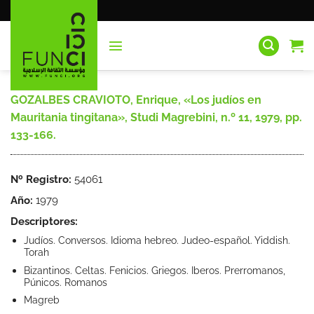
Saltar
al
contenido
GOZALBES CRAVIOTO, Enrique, «Los judíos en
Mauritania tingitana», Studi Magrebini, n.º 11, 1979, pp.
133-166.
Nº Registro:
54061
Año:
1979
Descriptores:
Judíos. Conversos. Idioma hebreo. Judeo-español. Yiddish.
Torah
Bizantinos. Celtas. Fenicios. Griegos. Iberos. Prerromanos,
Púnicos. Romanos
Magreb