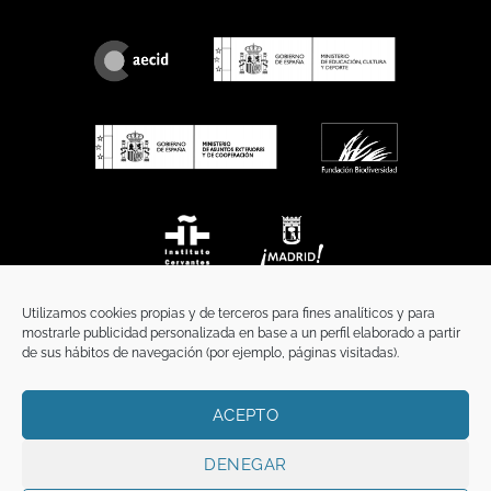
Utilizamos cookies propias y de terceros para fines analíticos y para
mostrarle publicidad personalizada en base a un perfil elaborado a partir
de sus hábitos de navegación (por ejemplo, páginas visitadas).
ACEPTO
INICIO
COMUNICACIÓN
CONTACTO
AVISO LEGAL
POLÍTICA DE PRIVACIDAD
POLÍTICA DE COOKIES
TÉRMINOS Y CONDICIONES
DENEGAR
Copyright 2026 ©
Funci
FUNCI es titular de los derechos de propiedad