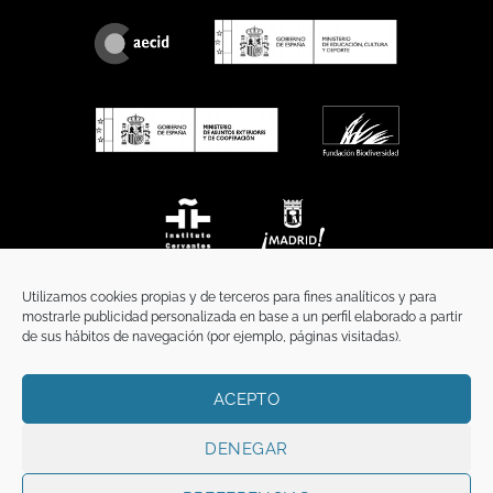
Utilizamos cookies propias y de terceros para fines analíticos y para
mostrarle publicidad personalizada en base a un perfil elaborado a partir
de sus hábitos de navegación (por ejemplo, páginas visitadas).
ACEPTO
INICIO
COMUNICACIÓN
CONTACTO
AVISO LEGAL
POLÍTICA DE PRIVACIDAD
POLÍTICA DE COOKIES
TÉRMINOS Y CONDICIONES
DENEGAR
Copyright 2026 ©
Funci
FUNCI es titular de los derechos de propiedad