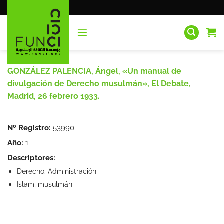
Saltar
al
contenido
GONZÁLEZ PALENCIA, Ángel, «Un manual de
divulgación de Derecho musulmán», El Debate,
Madrid, 26 febrero 1933.
Nº Registro:
53990
Año:
1
Descriptores:
Derecho. Administración
Islam, musulmán