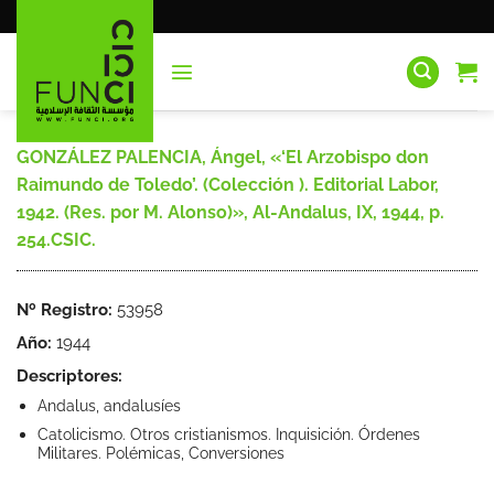
Saltar
al
contenido
GONZÁLEZ PALENCIA, Ángel, «‘El Arzobispo don
Raimundo de Toledo’. (Colección
). Editorial Labor,
1942. (Res. por M. Alonso)», Al-Andalus, IX, 1944, p.
254.CSIC.
Nº Registro:
53958
Año:
1944
Descriptores:
Andalus, andalusíes
Catolicismo. Otros cristianismos. Inquisición. Órdenes
Militares. Polémicas, Conversiones