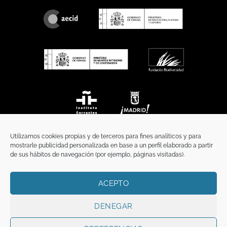
Utilizamos cookies propias y de terceros para fines analíticos y para
mostrarle publicidad personalizada en base a un perfil elaborado a partir
de sus hábitos de navegación (por ejemplo, páginas visitadas).
ACEPTO
INICIO
COMUNICACIÓN
CONTACTO
AVISO LEGAL
POLÍTICA DE PRIVACIDAD
POLÍTICA DE COOKIES
TÉRMINOS Y CONDICIONES
DENEGAR
Copyright 2026 ©
Funci
FUNCI es titular de los derechos de propiedad
intelectual e industrial de este sitio web, y es también titular o tiene la