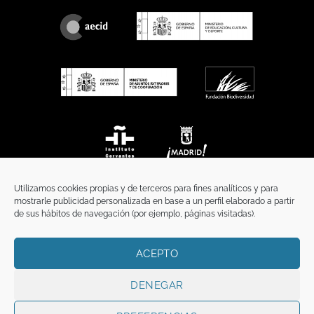
Utilizamos cookies propias y de terceros para fines analíticos y para
mostrarle publicidad personalizada en base a un perfil elaborado a partir
de sus hábitos de navegación (por ejemplo, páginas visitadas).
ACEPTO
INICIO
COMUNICACIÓN
CONTACTO
AVISO LEGAL
POLÍTICA DE PRIVACIDAD
POLÍTICA DE COOKIES
TÉRMINOS Y CONDICIONES
DENEGAR
Copyright 2026 ©
Funci
FUNCI es titular de los derechos de propiedad