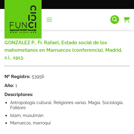
Saltar
al
contenido
GONZÁLEZ P., Fr. Rafael, Estado social de los
mahometanos en Marruecos (conferencia), Madrid,
s.i., 1913.
Nº Registro:
53956
Año:
1
Descriptores:
Antropología cultural. Religiones varias. Magia. Sociología.
Folklore
Islam, musulmán
Marruecos, marroquí