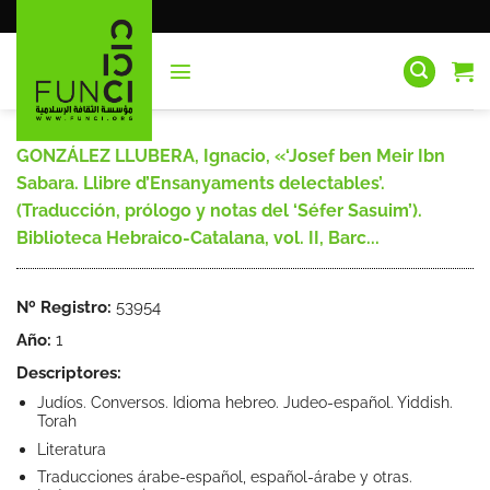
Saltar
al
contenido
GONZÁLEZ LLUBERA, Ignacio, «‘Josef ben Meir Ibn
Sabara. Llibre d’Ensanyaments delectables’.
(Traducción, prólogo y notas del ‘Séfer Sasuim’).
Biblioteca Hebraico-Catalana, vol. II, Barc...
Nº Registro:
53954
Año:
1
Descriptores:
Judíos. Conversos. Idioma hebreo. Judeo-español. Yiddish.
Torah
Literatura
Traducciones árabe-español, español-árabe y otras.