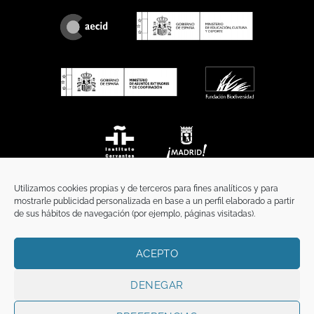
Utilizamos cookies propias y de terceros para fines analíticos y para
mostrarle publicidad personalizada en base a un perfil elaborado a partir
de sus hábitos de navegación (por ejemplo, páginas visitadas).
ACEPTO
INICIO
COMUNICACIÓN
CONTACTO
AVISO LEGAL
POLÍTICA DE PRIVACIDAD
POLÍTICA DE COOKIES
TÉRMINOS Y CONDICIONES
DENEGAR
Copyright 2026 ©
Funci
FUNCI es titular de los derechos de propiedad