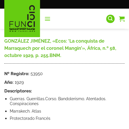
Saltar
al
contenido
GONZÁLEZ JIMÉNEZ, «Ecos: ‘La conquista de
Marraquech por el coronel Mangin’», África, n.º 58,
octubre 1929, p. 255.BNM.
Nº Registro:
53950
Año:
1929
Descriptores:
Guerras. Guerrillas.Corso. Bandolerismo. Atentados.
Conspiraciones
Marrakech. Atlas
Protectorado Francés