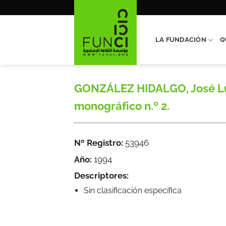
Saltar
al
contenido
LA FUNDACIÓN
Q
GONZÁLEZ HIDALGO, José Luís
monográfico n.º 2.
Nº Registro:
53946
Año:
1994
Descriptores:
Sin clasificación específica