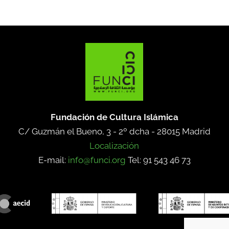
Fundación de Cultura Islámica
C/ Guzmán el Bueno, 3 - 2º dcha -
28015 Madrid
Localización
E-mail:
info@funci.org
Tel: 91 543 46 73