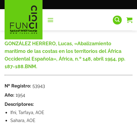
Saltar
al
contenido
GONZÁLEZ HERRERO, Lucas, «Abalizamiento
marítimo de las costas en los territorios del África
Occidental Española», África, n.º 148, abril 1954, pp.
187-188.BNM.
Nº Registro:
53943
Año:
1954
Descriptores:
Ifni, Tarfaya, AOE
Sahara, AOE