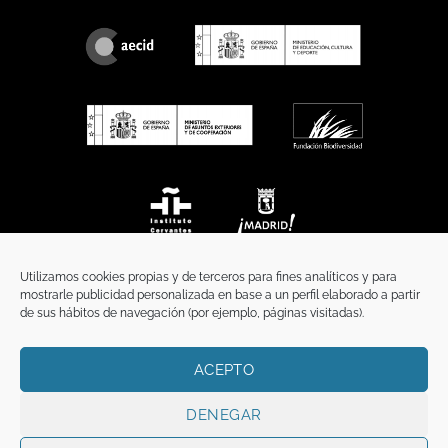
Utilizamos cookies propias y de terceros para fines analíticos y para
mostrarle publicidad personalizada en base a un perfil elaborado a partir
de sus hábitos de navegación (por ejemplo, páginas visitadas).
ACEPTO
INICIO
COMUNICACIÓN
CONTACTO
AVISO LEGAL
POLÍTICA DE PRIVACIDAD
POLÍTICA DE COOKIES
TÉRMINOS Y CONDICIONES
DENEGAR
Copyright 2026 ©
Funci
FUNCI es titular de los derechos de propiedad