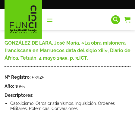
Saltar
al
contenido
GONZÁLEZ DE LARA, José María, «La obra misionera
franciscana en Marruecos data del siglo xiii», Diario de
África. Tetuán, 4 mayo 1955, p. 3.ICT.
Nº Registro:
53925
Año:
1955
Descriptores:
Catolicismo. Otros cristianismos. Inquisición. Órdenes
Militares. Polémicas, Conversiones