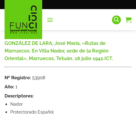
Saltar
al
contenido
GONZÁLEZ DE LARA, José María, «Rutas de
Marruecos. En Villa Nador, sede de la Región
Oriental», Marruecos, Tetuán, 18 julio 1942.ICT.
Nº Registro:
53908
Año:
1
Descriptores:
Nador
Protectorado Español